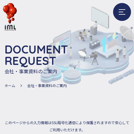
メ
ニ
ュ
ー
D
O
C
U
M
E
N
T
を
開
R
E
Q
U
E
S
T
く
会社・事業資料のご案内
ホーム
会社・事業資料のご案内
このページからの入力情報はSSL暗号化通信により保護されますので安心して
ご利用いただけます。