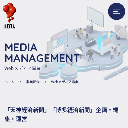
メ
ニ
ュ
ー
M
E
D
I
A
を
開
M
A
N
A
G
E
M
E
N
T
く
Webメディア事業
ホーム
事業紹介
Webメディア事業
「天神経済新聞」「博多経済新聞」企画・編
集・運営